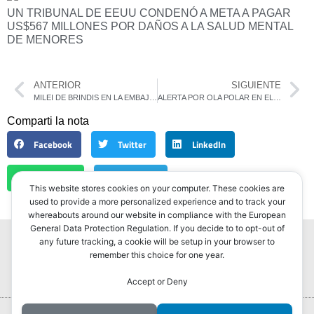
UN TRIBUNAL DE EEUU CONDENÓ A META A PAGAR
US$567 MILLONES POR DAÑOS A LA SALUD MENTAL
DE MENORES
ANTERIOR
SIGUIENTE
MILEI DE BRINDIS EN LA EMBAJADA: UN GESTO INÉDITO DE SUBORDINACIÓN A WASHINGTON
ALERTA POR OLA POLAR EN EL AMBA: SIGUEN LAS HELADAS Y LA MÍNIMA VUELVE A CAER HASTA 1°C
Comparti la nota
Facebook
Twitter
LinkedIn
WhatsApp
Telegram
This website stores cookies on your computer. These cookies are
used to provide a more personalized experience and to track your
whereabouts around our website in compliance with the European
General Data Protection Regulation. If you decide to to opt-out of
any future tracking, a cookie will be setup in your browser to
remember this choice for one year.
Accept or Deny
Portada
Hurlingham Post ®2022