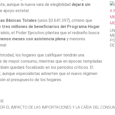
e, aunque la nueva vara de elegibilidad
dejará sin
de apoyo estatal.
as Básicas Totales
(unos $3.641.397), criterio que
de
tres millones de beneficiarios del Programa Hogar
UN
lelo, el Poder Ejecutivo plantea que el rediseño busca
ME
menos meses con asistencia plena
y menores
PO
DE
nal.
ctricidad, los hogares que califiquen tendrán una
s de mayor consumo, mientras que en épocas templadas
ambién quedará focalizado en los períodos críticos. El
, aunque especialistas advierten que el nuevo régimen
ión al presupuesto de los hogares.
RE
OR EL IMPACTO DE LAS IMPORTACIONES Y LA CAÍDA DEL CONSU