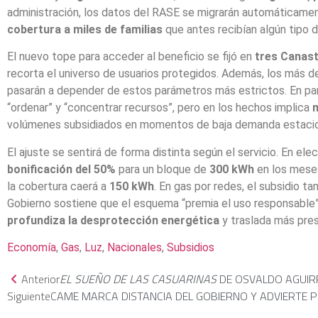
administración, los datos del RASE se migrarán automáticament
cobertura a miles de familias
que antes recibían algún tipo 
El nuevo tope para acceder al beneficio se fijó en
tres Canast
recorta el universo de usuarios protegidos. Además, los más 
pasarán a depender de estos parámetros más estrictos. En para
“ordenar” y “concentrar recursos”, pero en los hechos implica
volúmenes subsidiados en momentos de baja demanda estacio
El ajuste se sentirá de forma distinta según el servicio. En ele
bonificación del 50%
para un bloque de
300 kWh
en los mese
la cobertura caerá a
150 kWh
. En gas por redes, el subsidio t
Gobierno sostiene que el esquema “premia el uso responsable”
profundiza la desprotección energética
y traslada más pres
Economía
, 
Gas
, 
Luz
, 
Nacionales
, 
Subsidios
Anterior
EL SUEÑO DE LAS CASUARINAS
DE OSVALDO AGUIR
Siguiente
CAME MARCA DISTANCIA DEL GOBIERNO Y ADVIERTE P