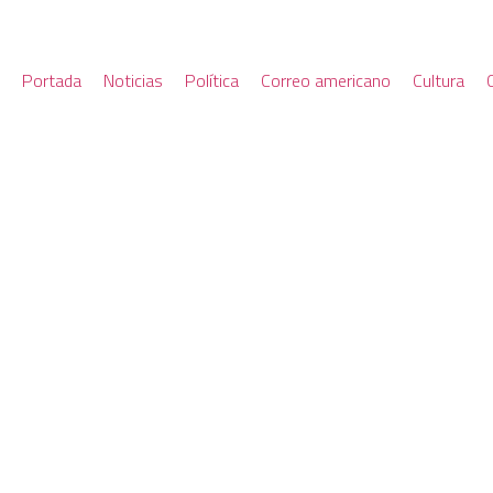
Portada
Noticias
Política
Correo americano
Cultura
NUEVAS TARIFAS: EL GO
SUBSIDIOS DE LUZ Y GA