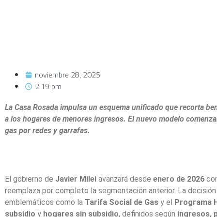
noviembre 28, 2025
2:19 pm
La Casa Rosada impulsa un esquema unificado que recorta benef
a los hogares de menores ingresos. El nuevo modelo comenzará
gas por redes y garrafas.
El gobierno de
Javier Milei
avanzará desde
enero de 2026
con
reemplaza por completo la segmentación anterior. La decisión 
emblemáticos como la
Tarifa Social de Gas
y el
Programa 
subsidio
y
hogares sin subsidio
, definidos según
ingresos, 