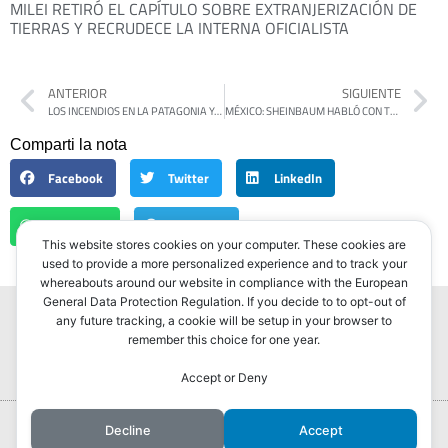
MILEI RETIRÓ EL CAPÍTULO SOBRE EXTRANJERIZACIÓN DE
TIERRAS Y RECRUDECE LA INTERNA OFICIALISTA
ANTERIOR
SIGUIENTE
LOS INCENDIOS EN LA PATAGONIA YA ARRASARON UNA SUPERFICIE EQUIVALENTE A CABA
MÉXICO: SHEINBAUM HABLÓ CON TRUMP Y DESCARTÓ EL ENVÍO DE TROPAS DE EEUU
Comparti la nota
Facebook
Twitter
LinkedIn
WhatsApp
Telegram
This website stores cookies on your computer. These cookies are
used to provide a more personalized experience and to track your
whereabouts around our website in compliance with the European
General Data Protection Regulation. If you decide to to opt-out of
any future tracking, a cookie will be setup in your browser to
remember this choice for one year.
Accept or Deny
Portada
Hurlingham Post ®2022
Decline
Accept
Powered by
GLIVU