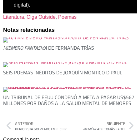
digital).
Literatura
, 
Olga Outside
, 
Poemas
Notas relacionadas
MIEMBRO FANTASMA
DE FERNANDA TRÍAS
SEIS POEMAS INÉDITOS DE JOAQUÍN MONTICO DIPAUL
UN TRIBUNAL DE EEUU CONDENÓ A META A PAGAR US$567
MILLONES POR DAÑOS A LA SALUD MENTAL DE MENORES
ANTERIOR
SIGUIENTE
PERIODISTA GOLPEADO EN EL CIERRE DE CAMPAÑA DE MILEI EN MORENO
MEMÉTICA
DE TOMÁS FADEL
Comparti la nota