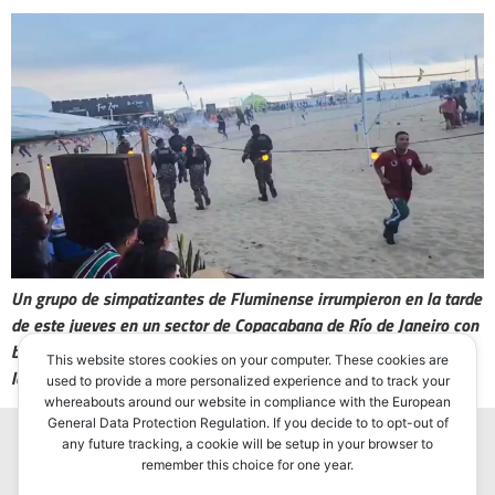
Un grupo de simpatizantes de Fluminense irrumpieron en la tarde
de este jueves en un sector de Copacabana de Río de Janeiro con
botellas, palos y proyectiles y la policía reprimió y lanzó gases
This website stores cookies on your computer. These cookies are
lacrimógenos. Por la noche, la violencia recrudeció.
used to provide a more personalized experience and to track your
whereabouts around our website in compliance with the European
General Data Protection Regulation. If you decide to to opt-out of
any future tracking, a cookie will be setup in your browser to
remember this choice for one year.