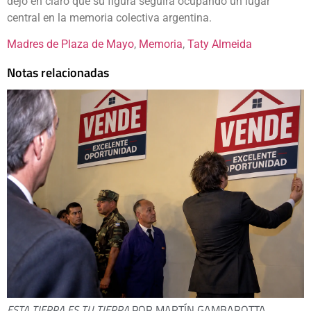
dejó en claro que su figura seguirá ocupando un lugar
central en la memoria colectiva argentina.
Madres de Plaza de Mayo
, 
Memoria
, 
Taty Almeida
Notas relacionadas
ESTA TIERRA ES TU TIERRA
POR MARTÍN GAMBAROTTA