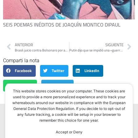
SEIS POEMAS INÉDITOS DE JOAQUÍN MONTICO DIPAUL
ANTERIOR
SIGUIENTE
Brasil: juicio contra Bolsonaro por abuso de poder: juez votó por su inhabilitación
Putin dijo que se impidió una «guerra civil» en Rusia tras frenar al Grupo Wagner
Comparti la nota
Facebook
Twitter
LinkedIn
WhatsApp
Telegram
This website stores cookies on your computer. These cookies are
used to provide a more personalized experience and to track your
whereabouts around our website in compliance with the European
General Data Protection Regulation. If you decide to to opt-out of
any future tracking, a cookie will be setup in your browser to
remember this choice for one year.
Accept or Deny