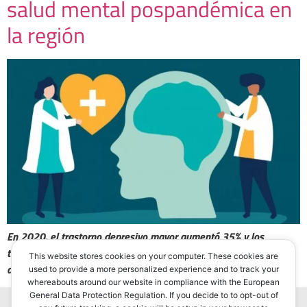
salud mental pospandémica en
la región
En 2020, el trastorno depresivo mayor aumentó 35% y los
trastornos de ansiedad 32% en América Latina y el Caribe debido
This website stores cookies on your computer. These cookies are
a la pandemia, subrayó el informe.
used to provide a more personalized experience and to track your
whereabouts around our website in compliance with the European
General Data Protection Regulation. If you decide to to opt-out of