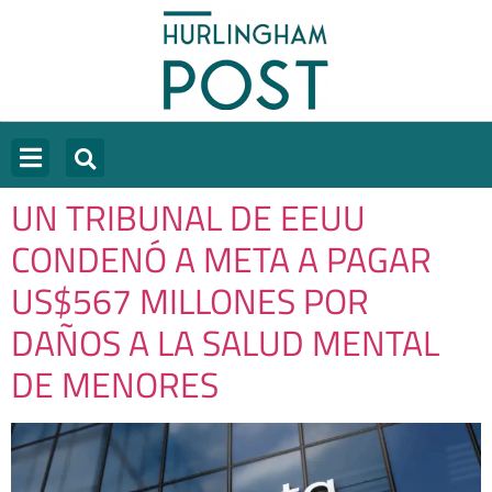
UN TRIBUNAL DE EEUU
CONDENÓ A META A PAGAR
US$567 MILLONES POR
DAÑOS A LA SALUD MENTAL
DE MENORES