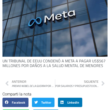
UN TRIBUNAL DE EEUU CONDENÓ A META A PAGAR US$567
MILLONES POR DAÑOS A LA SALUD MENTAL DE MENORES
ANTERIOR
SIGUIENTE
PREMIO NOBEL DE LA GUERRA
POR MARTÍN GAMBAROTTA
POR SALARIOS Y PRESUPUESTO EN CRISIS, DOCENTES UNIVERSITARIOS PARARÁN UNA SEMANA Y PODRÍA EXTENDERSE
Comparti la nota
Facebook
Twitter
LinkedIn