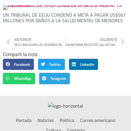
UN TRIBUNAL DE EEUU CONDENÓ A META A PAGAR US$567
MILLONES POR DAÑOS A LA SALUD MENTAL DE MENORES
ANTERIOR
SIGUIENTE
SELCI INAUGURÓ LAS SESIONES DEL HCD CON ANUNCIOS DE SEGURIDAD, OBRAS, LIMPIEZA Y UNA CAMPAÑA PARA LIMITAR EL USO DEL CELULAR EN LOS NIÑOS
UN INFORME REGISTRÓ 262 VÍCTIMAS DE VIOLENCIA DE GÉNERO EN 2025
Comparti la nota
Facebook
Twitter
LinkedIn
WhatsApp
Telegram
Portada
Noticias
Política
Correo americano
Cultura
Contacto