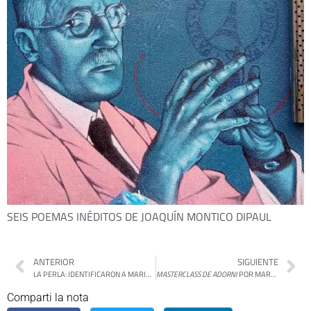
SEIS POEMAS INÉDITOS DE JOAQUÍN MONTICO DIPAUL
ANTERIOR
SIGUIENTE
LA PERLA: IDENTIFICARON A MARIO ALBERTO NÍVOLI, UNO DE LOS 12 DESAPARECIDOS HALLADOS EN EL EX CENTRO CLANDESTINO
MASTERCLASS DE ADORNI
POR MARTÍN GAMBAROTTA
Comparti la nota