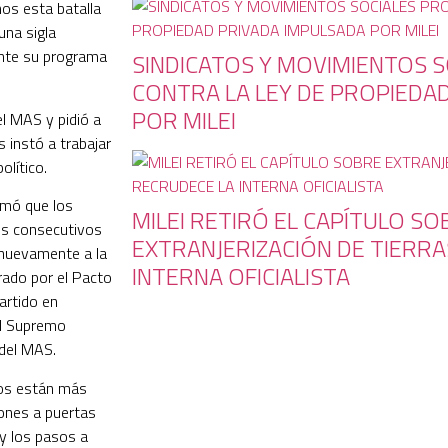
os esta batalla
una sigla
ante su programa
SINDICATOS Y MOVIMIENTOS 
CONTRA LA LEY DE PROPIEDA
POR MILEI
el MAS y pidió a
 instó a trabajar
olítico.
irmó que los
MILEI RETIRÓ EL CAPÍTULO SO
os consecutivos
EXTRANJERIZACIÓN DE TIERRA
 nuevamente a la
INTERNA OFICIALISTA
rado por el Pacto
artido en
al Supremo
 del MAS.
ros están más
iones a puertas
 y los pasos a