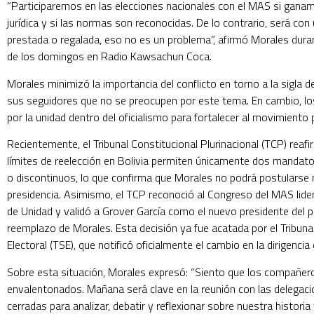
“Participaremos en las elecciones nacionales con el MAS si ganam
jurídica y si las normas son reconocidas. De lo contrario, será con 
prestada o regalada, eso no es un problema”, afirmó Morales dur
de los domingos en Radio Kawsachun Coca.
Morales minimizó la importancia del conflicto en torno a la sigla d
sus seguidores que no se preocupen por este tema. En cambio, los
por la unidad dentro del oficialismo para fortalecer al movimiento p
Recientemente, el Tribunal Constitucional Plurinacional (TCP) reaf
límites de reelección en Bolivia permiten únicamente dos mandat
o discontinuos, lo que confirma que Morales no podrá postularse
presidencia. Asimismo, el TCP reconoció al Congreso del MAS lide
de Unidad y validó a Grover García como el nuevo presidente del p
reemplazo de Morales. Esta decisión ya fue acatada por el Tribun
Electoral (TSE), que notificó oficialmente el cambio en la dirigencia
Sobre esta situación, Morales expresó: “Siento que los compañe
envalentonados. Mañana será clave en la reunión con las delegac
cerradas para analizar, debatir y reflexionar sobre nuestra historia