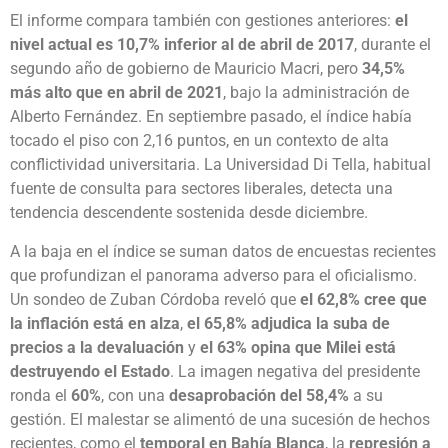
El informe compara también con gestiones anteriores:
el
nivel actual es 10,7% inferior al de abril de 2017
, durante el
segundo año de gobierno de Mauricio Macri, pero
34,5%
más alto que en abril de 2021
, bajo la administración de
Alberto Fernández. En septiembre pasado, el índice había
tocado el piso con 2,16 puntos, en un contexto de alta
conflictividad universitaria. La Universidad Di Tella, habitual
fuente de consulta para sectores liberales, detecta una
tendencia descendente sostenida desde diciembre.
A la baja en el índice se suman datos de encuestas recientes
que profundizan el panorama adverso para el oficialismo.
Un sondeo de Zuban Córdoba reveló que
el 62,8% cree que
la inflación está en alza
,
el 65,8% adjudica la suba de
precios a la devaluación
y
el 63% opina que Milei está
destruyendo el Estado
. La imagen negativa del presidente
ronda el
60%
, con una
desaprobación del 58,4%
a su
gestión. El malestar se alimentó de una sucesión de hechos
recientes, como el
temporal en Bahía Blanca
, la
represión a