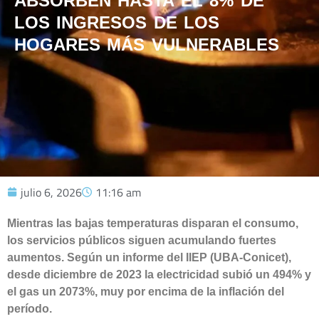
ABSORBEN HASTA EL 8% DE
LOS INGRESOS DE LOS
HOGARES MÁS VULNERABLES
julio 6, 2026
11:16 am
Mientras las bajas temperaturas disparan el consumo,
los servicios públicos siguen acumulando fuertes
aumentos. Según un informe del IIEP (UBA-Conicet),
desde diciembre de 2023 la electricidad subió un 494% y
el gas un 2073%, muy por encima de la inflación del
período.