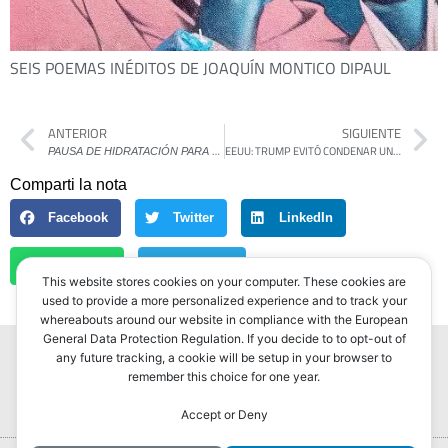
SEIS POEMAS INÉDITOS DE JOAQUÍN MONTICO DIPAUL
ANTERIOR
SIGUIENTE
P
AUSA DE HIDRATACIÓN PARA MILEI
POR MARTÍN GAMBAROTTA
EEUU: TRUMP EVITÓ CONDENAR UNA MARCHA SUPREMACISTA EN WASHINGTON Y SU GOBIERNO LA ENCUADRÓ EN LA «LIBERTAD DE EXPRESIÓN»
Comparti la nota
Facebook
Twitter
LinkedIn
WhatsApp
Telegram
This website stores cookies on your computer. These cookies are
used to provide a more personalized experience and to track your
whereabouts around our website in compliance with the European
General Data Protection Regulation. If you decide to to opt-out of
any future tracking, a cookie will be setup in your browser to
remember this choice for one year.
Accept or Deny