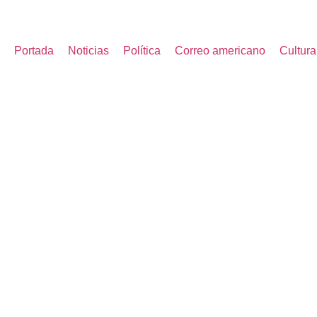
Portada
Noticias
Política
Correo americano
Cultura
EL GOBIERNO APROB
POR 500 MILLONES 