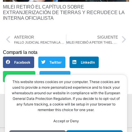
MILEI RETIRÓ EL CAPÍTULO SOBRE
EXTRANJERIZACIÓN DE TIERRAS Y RECRUDECE LA
INTERNA OFICIALISTA
ANTERIOR
SIGUIENTE
FALLO JUDICIAL REACTIVA LA REFORMA LABORAL Y SOSTIENE QUE LOS TRABAJADORES NO SON “SECTORES VULNERABLES”
MILEI RECIBIÓ A PETER THIEL EN CASA ROSADA EN MEDIO DE UN FUERTE HERMETISMO
Comparti la nota
Facebook
Twitter
LinkedIn
WhatsApp
Telegram
This website stores cookies on your computer. These cookies are
used to provide a more personalized experience and to track your
whereabouts around our website in compliance with the European
General Data Protection Regulation. If you decide to to opt-out of
any future tracking, a cookie will be setup in your browser to
remember this choice for one year.
Accept or Deny