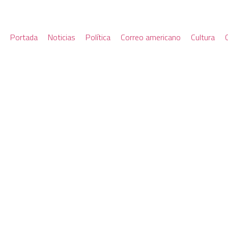
Portada
Noticias
Política
Correo americano
Cultura
EL NUEVO TRATADO COM
POR SU IMPACTO EN LA 