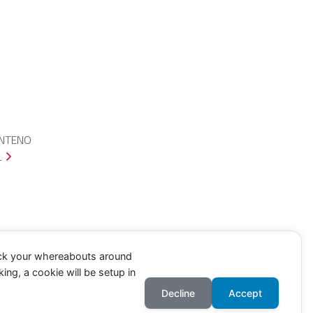
ENTENO
L
ack your whereabouts around
ing, a cookie will be setup in
Decline
Accept