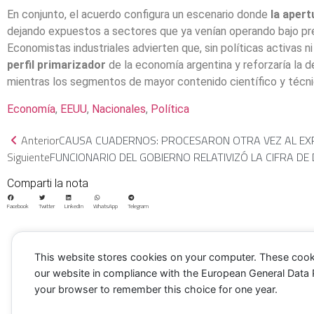
En conjunto, el acuerdo configura un escenario donde
la aper
dejando expuestos a sectores que ya venían operando bajo pre
Economistas industriales advierten que, sin políticas activas n
perfil primarizador
de la economía argentina y reforzaría la
mientras los segmentos de mayor contenido científico y técni
Economía
, 
EEUU
, 
Nacionales
, 
Política
Anterior
CAUSA CUADERNOS: PROCESARON OTRA VEZ AL EX
Siguiente
FUNCIONARIO DEL GOBIERNO RELATIVIZÓ LA CIFRA D
Comparti la nota
Facebook
Twitter
LinkedIn
WhatsApp
Telegram
This website stores cookies on your computer. These cook
our website in compliance with the European General Data Pro
Portada
Noticias
Política
Correo americano
Cultura
your browser to remember this choice for one year.