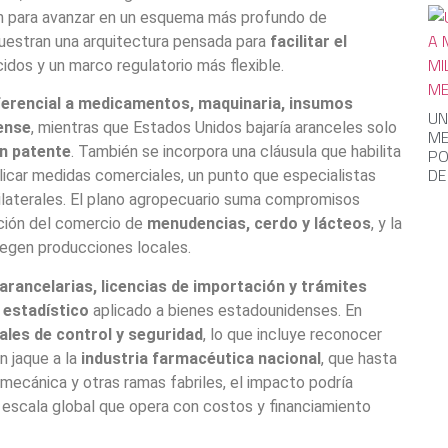
ión para avanzar en un esquema más profundo de
uestran una arquitectura pensada para
facilitar el
dos y un marco regulatorio más flexible.
erencial a medicamentos, maquinaria, insumos
UN
ense
, mientras que Estados Unidos bajaría aranceles solo
ME
n patente
. También se incorpora una cláusula que habilita
PO
DE
plicar medidas comerciales, un punto que especialistas
nilaterales. El plano agropecuario suma compromisos
ación del comercio de
menudencias, cerdo y lácteos
, y la
tegen producciones locales.
arancelarias, licencias de importación y trámites
 estadístico
aplicado a bienes estadounidenses. En
ales de control y seguridad
, lo que incluye reconocer
n jaque a la
industria farmacéutica nacional
, que hasta
lmecánica y otras ramas fabriles, el impacto podría
 escala global que opera con costos y financiamiento