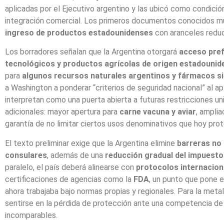
aplicadas por el Ejecutivo argentino y las ubicó como condic
integración comercial. Los primeros documentos conocidos m
ingreso de productos estadounidenses
con aranceles reduci
Los borradores señalan que la Argentina otorgará
acceso pref
tecnológicos y productos agrícolas de origen estadounid
para
algunos recursos naturales argentinos y fármacos si
a Washington a ponderar “criterios de seguridad nacional” al a
interpretan como una puerta abierta a futuras restricciones u
adicionales: mayor apertura para
carne vacuna y aviar
, ampli
garantía de no limitar ciertos usos denominativos que hoy pro
El texto preliminar exige que la Argentina elimine
barreras no 
consulares
, además de una
reducción gradual del impuesto
paralelo, el país deberá alinearse con
protocolos internacion
certificaciones de agencias como la
FDA
, un punto que pone e
ahora trabajaba bajo normas propias y regionales. Para la meta
sentirse en la pérdida de protección ante una competencia de
incomparables.