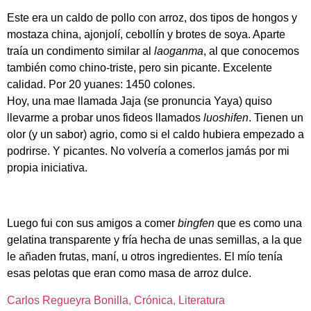
Este era un caldo de pollo con arroz, dos tipos de hongos y
mostaza china, ajonjolí, cebollín y brotes de soya. Aparte
traía un condimento similar al
laoganma
, al que conocemos
también como chino-triste, pero sin picante. Excelente
calidad. Por 20 yuanes: 1450 colones.
Hoy, una mae llamada Jaja (se pronuncia Yaya) quiso
llevarme a probar unos fideos llamados
luoshifen
. Tienen un
olor (y un sabor) agrio, como si el caldo hubiera empezado a
podrirse. Y picantes. No volvería a comerlos jamás por mi
propia iniciativa.
Luego fui con sus amigos a comer
bingfen
que es como una
gelatina transparente y fría hecha de unas semillas, a la que
le añaden frutas, maní, u otros ingredientes. El mío tenía
esas pelotas que eran como masa de arroz dulce.
Carlos Regueyra Bonilla
, 
Crónica
, 
Literatura