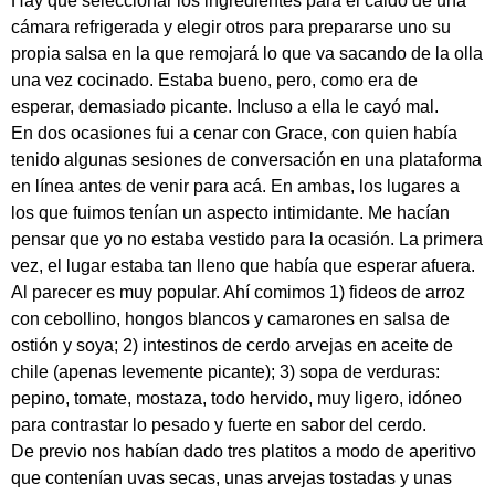
Hay que seleccionar los ingredientes para el caldo de una
cámara refrigerada y elegir otros para prepararse uno su
propia salsa en la que remojará lo que va sacando de la olla
una vez cocinado. Estaba bueno, pero, como era de
esperar, demasiado picante. Incluso a ella le cayó mal.
En dos ocasiones fui a cenar con Grace, con quien había
tenido algunas sesiones de conversación en una plataforma
en línea antes de venir para acá. En ambas, los lugares a
los que fuimos tenían un aspecto intimidante. Me hacían
pensar que yo no estaba vestido para la ocasión. La primera
vez, el lugar estaba tan lleno que había que esperar afuera.
Al parecer es muy popular. Ahí comimos 1) fideos de arroz
con cebollino, hongos blancos y camarones en salsa de
ostión y soya; 2) intestinos de cerdo arvejas en aceite de
chile (apenas levemente picante); 3) sopa de verduras:
pepino, tomate, mostaza, todo hervido, muy ligero, idóneo
para contrastar lo pesado y fuerte en sabor del cerdo.
De previo nos habían dado tres platitos a modo de aperitivo
que contenían uvas secas, unas arvejas tostadas y unas