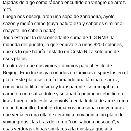
tajadas de algo como rábano encurtido en vinagre de arroz.
Y té.
Luego nos obsequiaron una sopa de zanahoria, ayote
sazón y melón chino (cuya naturaleza y sabor es similar al
chayote: no sabe a nada).
Todo esto por la desconcertante suma de 113 RMB, la
moneda del pueblo, lo que equivale a unos 8200 colones,
que es lo que habría costado en Costa Rica solo uno de
esos platos.
La otra vez que nos vimos, comimos pato al estilo de
Beijing. Eran trozos ya cortados en láminas dispuestos en el
plato. Este plato se comía tomando una lámina de arroz,
como una tortilla finísima y transparente, se remojaba la
carne en una salsa dulce y se añadía pepino y cebollín en
tiras. Luego todo esto se envolvía en la tortilla de arroz como
en un bocadillo. También tomamos una sopa con verduras
que venía en una olla de cerámica muy bonita, un plato de
yuxiangrousi, las tiras de cerdo “con sabor a pescado”, y
esas verduras chinas similares a la mostaza que allá