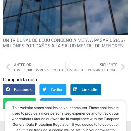
UN TRIBUNAL DE EEUU CONDENÓ A META A PAGAR US$567
MILLONES POR DAÑOS A LA SALUD MENTAL DE MENORES
ANTERIOR
SIGUIENTE
COMBUSTIBLE: 15 MESES CONSECUTIVOS DE CAÍDA EN EL CONSUMO
LUIS CAPUTO CONFIRMÓ QUE EL NUEVO ACUERDO CON EL FMI ES POR 20 MILLONES DE DÓLARES
Comparti la nota
Facebook
Twitter
LinkedIn
WhatsApp
Telegram
This website stores cookies on your computer. These cookies are
used to provide a more personalized experience and to track your
whereabouts around our website in compliance with the European
General Data Protection Regulation. If you decide to to opt-out of
any future tracking, a cookie will be setup in your browser to