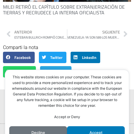
MILEI RETIRÓ EL CAPÍTULO SOBRE EXTRANJERIZACIÓN DE
TIERRAS Y RECRUDECE LA INTERNA OFICIALISTA
ANTERIOR
SIGUIENTE
ESTEBAN BULLRICH ROMPIÓ CON EL PRO POR EL RESPALDO DEL PARTIDO A ADORNI
VENEZUELA: YA SON 589 LOS MUERTOS POR EL DOBLE TERREMOTO Y CONTINÚAN LAS TAREAS DE RESCATE
Comparti la nota
Facebook
Twitter
LinkedIn
WhatsApp
Telegram
This website stores cookies on your computer. These cookies are
used to provide a more personalized experience and to track your
whereabouts around our website in compliance with the European
General Data Protection Regulation. If you decide to to opt-out of
any future tracking, a cookie will be setup in your browser to
remember this choice for one year.
Accept or Deny
Portada
Hurlingham Post ®2022
Decline
Accept