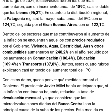
A lo largo de 2024, los
servicios
fueron los que más
aumentaron, con un incremento anual de
189%
, casi el doble
que los
bienes
(
96,3%
). En cuanto a la distribución regional,
la
Patagonia
registró la mayor suba anual del IPC, con un
124,7%
, seguida por el
Gran Buenos Aires
, con un
122,1%
.
Dentro de los sectores que más contribuyeron al aumento de
la inflación se encuentran aquellos con
precios regulados
por el Gobierno.
Vivienda, Agua, Electricidad, Aas y otros
combustibles
aumentaron un
248,2%
en el año, seguido por
los aumentos en
Comunicación
(
186,4%
),
Educación
(
169,4%
) y
Transporte
(
137,8%
). Juntos, estos cuatro rubros
explicaron casi un tercio del aumento total del IPC.
Con estos datos, queda por ver qué medidas tomará el
Gobierno. El presidente
Javier Milei
había anticipado que, si
la inflación continuaba bajando, reduciría la tasa de
devaluación mensual
, ya que considera que las
microdevaluaciones diarias del
Banco Central
son la
principal causa de la suba de los precios. Esta medida es