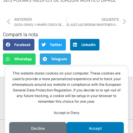
SEIS POEMAS INÉDITOS DE JOAQUÍN MONTICO DIPAUL
ANTERIOR
SIGUIENTE
GAZA: ISRAEL Y HAMÁS CERCA DE UN ACUERDO DE ALTO EL FUEGO
EL JUEZ LIJO ORDENA MANTENER ABIERTOS Y EN FUNCIONAMIENTO LOS SITIOS DE MEMORIA
Comparti la nota
Facebook
Twitter
LinkedIn
WhatsApp
Telegram
This website stores cookies on your computer. These cookies are
used to provide a more personalized experience and to track your
whereabouts around our website in compliance with the European
General Data Protection Regulation. If you decide to to opt-out of
any future tracking, a cookie will be setup in your browser to
Portada
Noticias
Política
Correo americano
remember this choice for one year.
Cultura
Contacto
Accept or Deny
Hurlingham Post ®2022
Decline
Accept
Powered by
GLIVU