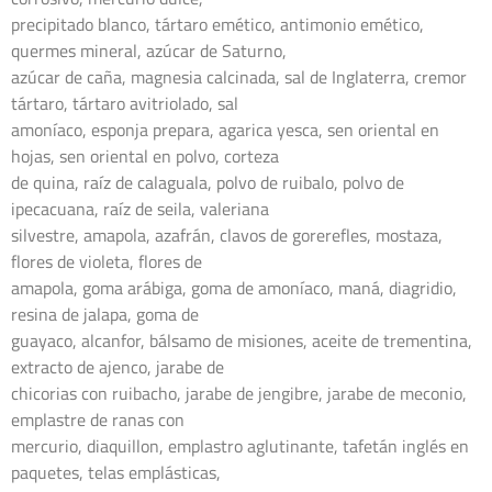
precipitado blanco, tártaro emético, antimonio emético, 
quermes mineral, azúcar de Saturno,

azúcar de caña, magnesia calcinada, sal de Inglaterra, cremor 
tártaro, tártaro avitriolado, sal

amoníaco, esponja prepara, agarica yesca, sen oriental en 
hojas, sen oriental en polvo, corteza

de quina, raíz de calaguala, polvo de ruibalo, polvo de 
ipecacuana, raíz de seila, valeriana

silvestre, amapola, azafrán, clavos de gorerefles, mostaza, 
flores de violeta, flores de

amapola, goma arábiga, goma de amoníaco, maná, diagridio, 
resina de jalapa, goma de

guayaco, alcanfor, bálsamo de misiones, aceite de trementina, 
extracto de ajenco, jarabe de

chicorias con ruibacho, jarabe de jengibre, jarabe de meconio, 
emplastre de ranas con

mercurio, diaquillon, emplastro aglutinante, tafetán inglés en 
paquetes, telas emplásticas,
