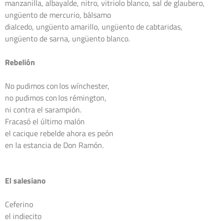
manzanilla, albayalde, nitro, vitriolo blanco, sal de glaubero, 
ungüento de mercurio, bálsamo

dialcedo, ungüento amarillo, ungüento de cabtaridas, 
ungüento de sarna, ungüento blanco.

Rebelión  
No pudimos con los wínchester, 

no pudimos con los rémington, 

ni contra el sarampión.

Fracasó el último malón 

el cacique rebelde ahora es peón 

en la estancia de Don Ramón. 

El salesiano
Ceferino

el indiecito
