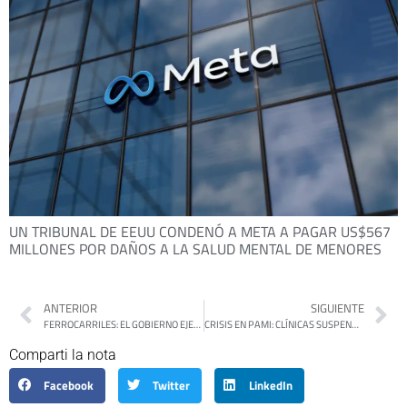
UN TRIBUNAL DE EEUU CONDENÓ A META A PAGAR US$567
MILLONES POR DAÑOS A LA SALUD MENTAL DE MENORES
ANTERIOR
SIGUIENTE
FERROCARRILES: EL GOBIERNO EJECUTÓ MENOS DE LA MITAD DE LOS FONDOS PARA OBRAS
CRISIS EN PAMI: CLÍNICAS SUSPENDEN TURNOS Y CIRUGÍAS PROGRAMADAS POR FALTA DE RECURSOS
Comparti la nota
Facebook
Twitter
LinkedIn