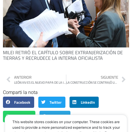
MILEI RETIRÓ EL CAPÍTULO SOBRE EXTRANJERIZACIÓN DE
TIERRAS Y RECRUDECE LA INTERNA OFICIALISTA
ANTERIOR
SIGUIENTE
LEÓN XIV ES EL NUEVO PAPA DE LA IGLESIA CATÓLICA
LA CONSTRUCCIÓN SE CONTRAJÓ UN 4,1% MENSUAL EN MARZO, SIENDO LA BAJA MÁS PRONUNCIADA DEL AÑO
Comparti la nota
Facebook
Twitter
LinkedIn
WhatsApp
Telegram
This website stores cookies on your computer. These cookies are
used to provide a more personalized experience and to track your