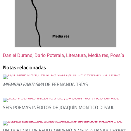
Daniel Durand
, 
Darío Poterala
, 
Literatura
, 
Media res
, 
Poesía
Notas relacionadas
MIEMBRO FANTASMA
DE FERNANDA TRÍAS
SEIS POEMAS INÉDITOS DE JOAQUÍN MONTICO DIPAUL
UN TRIBUNAL DE EEUU CONDENÓ A META A PAGAR US$567