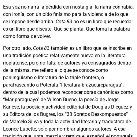
Esa voz no narra la pérdida con nostalgia: la narra con rabia,
con ironía, con un oído finísimo para la violencia de lo que
se impone desde arriba.
Cota 83
no es un libro que recuerda:
es un libro que discute. Que se planta. Que toma la palabra
como forma de volver.
Por otro lado,
Cota 83
también es un libro que se inscribe en
una tradición poética relativamente nueva en la literatura
rioplatense, pero no falta de autores ya consagrados dentro
de la misma, me refiero a lo que se conoce como
panlingüismo o literatura de la triple frontera, o
parafraseando a Poterala “literatura brazucureparagua”,
dentro de la cual podemos reconocer obras canónicas como
“Mar paraguayo” de Wilson Bueno, la poesía de Jorge
Kanese, la poesía y actividad editorial de Douglas Dieguez y
su Editora de los Bugres, los “33 Soretos Deskompuestos”
de Marcelo Silva y toda la actividad literaria y traductora de
Leonce Lupette, solo por nombrar algunos autores. A esa
tradición que junta, mezcla y remixa el español, el portugués