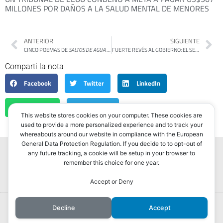
MILLONES POR DAÑOS A LA SALUD MENTAL DE MENORES
ANTERIOR
SIGUIENTE
CINCO POEMAS DE
SALTOS DE AGUA
DE SILVANA FRANZETTI
FUERTE REVÉS AL GOBIERNO: EL SENADO APROBÓ EL AUMENTO JUBILATORIO, EL INCREMENTO DEL BONO Y LA EMERGENCIA EN DISCAPACIDAD
Comparti la nota
Facebook
Twitter
LinkedIn
WhatsApp
Telegram
This website stores cookies on your computer. These cookies are
used to provide a more personalized experience and to track your
whereabouts around our website in compliance with the European
General Data Protection Regulation. If you decide to to opt-out of
any future tracking, a cookie will be setup in your browser to
remember this choice for one year.
Accept or Deny
Portada
Hurlingham Post ®2022
Decline
Accept
Powered by
GLIVU