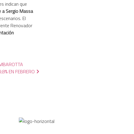
es indican que
nte a Sergio Massa
scenarios. El
Frente Renovador
entación
AMBAROTTA
9,8% EN FEBRERO