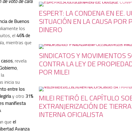
ón de voto de cara
ESPERT: LA CONDENA EN EE. U
SITUACIÓN EN LA CAUSA POR
vincia de Buenos
DINERO
pliamente los
uitos, el
46% de
la, mientras que
SINDICATOS Y MOVIMIENTOS 
 casos
, revela
CONTRA LA LEY DE PROPIEDA
 Gobierno
,
POR MILEI
la
s inicia su
nto entre los
MILEI RETIRÓ EL CAPÍTULO SO
egirla
y otro
31%
es manifiesta
EXTRANJERIZACIÓN DE TIERRA
n
.
INTERNA OFICIALISTA
ran que
el
Libertad Avanza