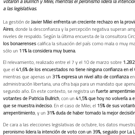
votaron a Bullrich y Milei, mientras el peronismo lidera la intenci
a las legislativas.
La gestión de
Javier Milei enfrenta un creciente rechazo en la pro
Aires
, donde la desconfianza y la percepción negativa superan am
niveles de respaldo. Según la última encuesta de la consultora Circ
los bonaerenses
califica la situación del país como mala o muy ma
sólo un
11% la considera muy buena
.
El relevamiento, realizado entre el 7 y el 10 de marzo sobre
1.282
que el
41,6% de los encuestados no tiene ninguna confianza en el
mientras que apenas un
31% expresa un nivel alto de confianza
en 
administración libertaria, una cifra baja para un mandato que apena
segundo año. En este contexto, se registra un
fuerte arrepentimie
votantes de Patricia Bullrich
, con un
41,5% que hoy no volvería a el
que se muestra indeciso
. En el caso de Milei, el
15% de sus votant
arrepentimiento
, y un
31% duda de haber tomado la mejor decisió
De cara a las elecciones legislativas de octubre, los datos muest
peronismo lidera la intención de voto con un 39%, seguido por La 