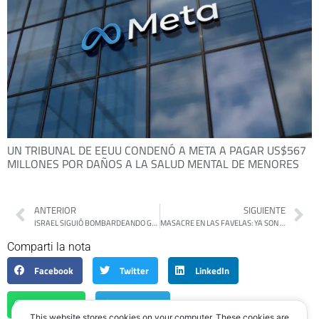
UN TRIBUNAL DE EEUU CONDENÓ A META A PAGAR US$567
MILLONES POR DAÑOS A LA SALUD MENTAL DE MENORES
ANTERIOR
SIGUIENTE
ISRAEL SIGUIÓ BOMBARDEANDO GAZA, MATÓ A MÁS DE CIEN PALESTINOS Y LUEGO ANUNCIÓ QUE RETOMA EL ALTO EL FUEGO
MASACRE EN LAS FAVELAS: YA SON 132 LOS MUERTOS EN RÍO TRAS EL OPERATIVO DEL BOLSONARISTA CLAUDIO CASTRO
Comparti la nota
Facebook
Twitter
LinkedIn
WhatsApp
Telegram
This website stores cookies on your computer. These cookies are