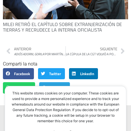
MILEI RETIRÓ EL CAPÍTULO SOBRE EXTRANJERIZACIÓN DE
TIERRAS Y RECRUDECE LA INTERNA OFICIALISTA
ANTERIOR
SIGUIENTE
ADIÓS ADORNI, GORILA
POR MARTÍN GAMBAROTTA
LA CÚPULA DE LA CGT VOLVIÓ A POSTERGAR EL PARO GENERAL Y GANA TIEMPO FRENTE A LA REFORMA LABORAL
Comparti la nota
Facebook
Twitter
LinkedIn
WhatsApp
Telegram
This website stores cookies on your computer. These cookies are
used to provide a more personalized experience and to track your
whereabouts around our website in compliance with the European
General Data Protection Regulation. If you decide to to opt-out of
any future tracking, a cookie will be setup in your browser to
remember this choice for one year.