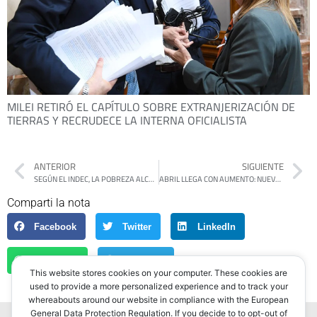
MILEI RETIRÓ EL CAPÍTULO SOBRE EXTRANJERIZACIÓN DE
TIERRAS Y RECRUDECE LA INTERNA OFICIALISTA
ANTERIOR
SIGUIENTE
SEGÚN EL INDEC, LA POBREZA ALCANZÓ EL 38,1%
ABRIL LLEGA CON AUMENTO: NUEVAS TARIFAS DE NAFTA, TRANSPORTE, SALUD Y EDUCACIÓN
Comparti la nota
Facebook
Twitter
LinkedIn
WhatsApp
Telegram
This website stores cookies on your computer. These cookies are
used to provide a more personalized experience and to track your
whereabouts around our website in compliance with the European
General Data Protection Regulation. If you decide to to opt-out of