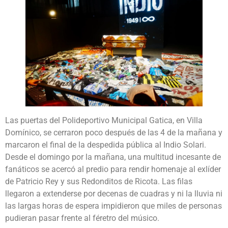
Las puertas del Polideportivo Municipal Gatica, en Villa
Domínico, se cerraron poco después de las 4 de la mañana y
marcaron el final de la despedida pública al Indio Solari.
Desde el domingo por la mañana, una multitud incesante de
fanáticos se acercó al predio para rendir homenaje al exlíder
de Patricio Rey y sus Redonditos de Ricota. Las filas
llegaron a extenderse por decenas de cuadras y ni la lluvia ni
las largas horas de espera impidieron que miles de personas
pudieran pasar frente al féretro del músico.