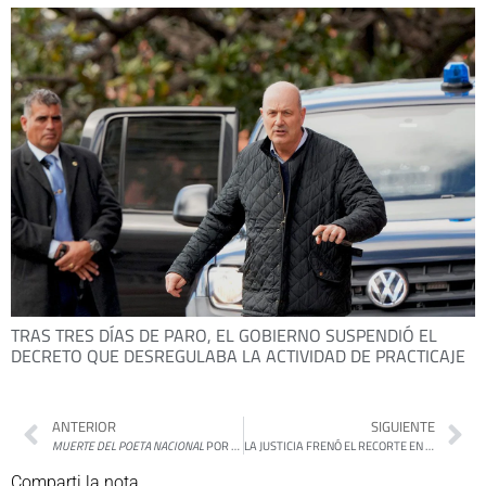
TRAS TRES DÍAS DE PARO, EL GOBIERNO SUSPENDIÓ EL
DECRETO QUE DESREGULABA LA ACTIVIDAD DE PRACTICAJE
ANTERIOR
SIGUIENTE
MUERTE DEL POETA NACIONAL
POR MARTÍN GAMBAROTTA
LA JUSTICIA FRENÓ EL RECORTE EN EL INTI Y SUSPENDIÓ EL CIERRE DE MÁS DE 900 SERVICIOS
Comparti la nota