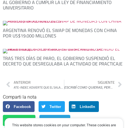
AL GOBIERNO A CUMPLIR LA LEY DE FINANCIAMIENTO
UNIVERSITARIO
ARGENTINA RENOVÓ EL SWAP DE MONEDAS CON CHINA
POR US$19.000 MILLONES
TRAS TRES DÍAS DE PARO, EL GOBIERNO SUSPENDIÓ EL
DECRETO QUE DESREGULABA LA ACTIVIDAD DE PRACTICAJE
ANTERIOR
SIGUIENTE
ATE-INDEC ADVIERTE QUE EL SALARIO MÍNIMO DEBERÍA SUPERAR LOS $1,7 MILLONES
E
SCRIBÍ COMO QUIERAS, PERO QUE SUENE IGUAL: IOWA Y LA FÁBRICA DE ESCRITORES
Comparti la nota
Facebook
Twitter
LinkedIn
WhatsApp
Telegram
This website stores cookies on your computer. These cookies are