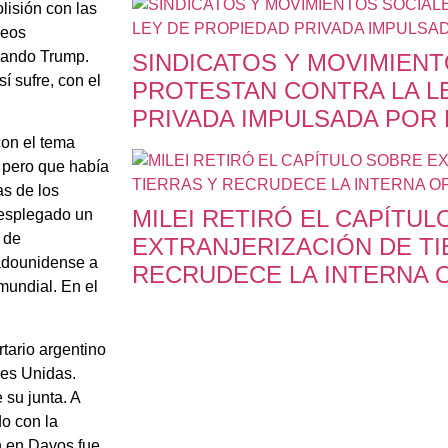
lisión con las
peos
nsando Trump.
SINDICATOS Y MOVIMIENT
í sufre, con el
PROTESTAN CONTRA LA L
PRIVADA IMPULSADA POR 
con el tema
, pero que había
s de los
MILEI RETIRÓ EL CAPÍTU
desplegado un
 de
EXTRANJERIZACIÓN DE TI
adounidense a
RECRUDECE LA INTERNA O
mundial. En el
tario argentino
nes Unidas.
 su junta. A
o con la
n en Davos fue