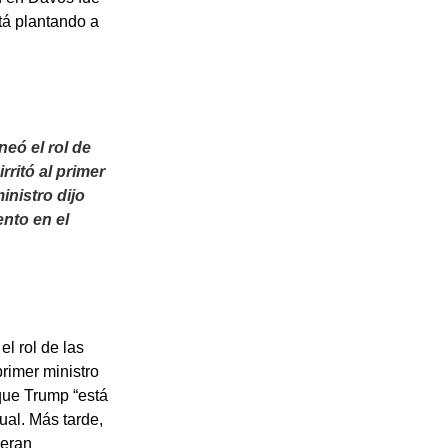
tá plantando a
eó el rol de
rritó al primer
inistro dijo
nto en el
l rol de las
primer ministro
 que Trump “está
ual. Más tarde,
 eran