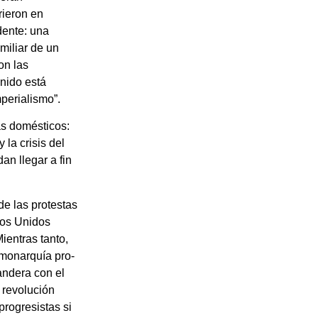
rieron en
dente: una
miliar de un
on las
Unido está
perialismo”.
s domésticos:
 la crisis del
n llegar a fin
de las protestas
dos Unidos
ientras tanto,
a monarquía pro-
andera con el
 revolución
progresistas si