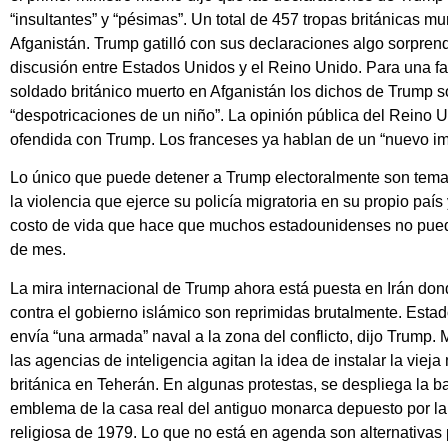
“insultantes” y “pésimas”. Un total de 457 tropas británicas mu
Afganistán. Trump gatilló con sus declaraciones algo sorpren
discusión entre Estados Unidos y el Reino Unido. Para una fa
soldado británico muerto en Afganistán los dichos de Trump s
“despotricaciones de un niño”. La opinión pública del Reino 
ofendida con Trump. Los franceses ya hablan de un “nuevo im
Lo único que puede detener a Trump electoralmente son tema
la violencia que ejerce su policía migratoria en su propio país y
costo de vida que hace que muchos estadounidenses no pueda
de mes.
La mira internacional de Trump ahora está puesta en Irán don
contra el gobierno islámico son reprimidas brutalmente. Esta
envía “una armada” naval a la zona del conflicto, dijo Trump. M
las agencias de inteligencia agitan la idea de instalar la viej
británica en Teherán. En algunas protestas, se despliega la b
emblema de la casa real del antiguo monarca depuesto por la
religiosa de 1979. Lo que no está en agenda son alternativas 