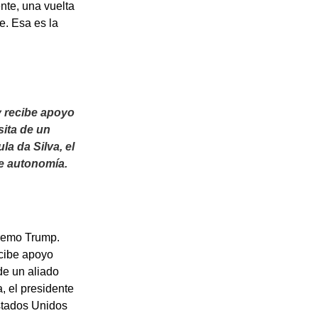
ente, una vuelta
e. Esa es la
y recibe apoyo
ita de un
la da Silva, el
de autonomía.
premo Trump.
ecibe apoyo
de un aliado
, el presidente
stados Unidos