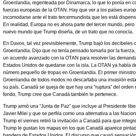
Groenlandia, regenteada por Dinamarca, lo que lo ponía en co
fuerzas europeas de la OTAN. Hay que ver a los países euro
incomodarse ante el trato tercermundista que les está dispe
En realidad, Europa no es ahora parte del tercer mundo, pero s
nuevo mundo que Trump diseña, de un trato que no conocía.
En Davos, tal vez previsiblemente, Trump bajó los decibeles 
Groenlandia. Dijo que no tenía pensado tomarla por la fuerza
un acuerdo avanzado con la OTAN para resolver las demanda
Estados Unidos de quedarse con la isla. La OTAN ya había 
número pequeño de tropas en Groenlandia. El primer ministro
Groenlandia de todos modos no descartaba una invasión est
su país. Canadá se queja de que hay una “ruptura” del orden 
fondo, Trump cree que Canadá también le pertenece.
Trump armó una “Junta de Paz” que incluye al Presidente liber
Javier Milei y que se perfila como una alternativa a las Nacio
Trump el viernes retiró la invitación a Canadá para que integre
Trump le gustan los mapas en los que Canadá aparece pintad
bandera de Estados Unidos. El discurso que causó sensació