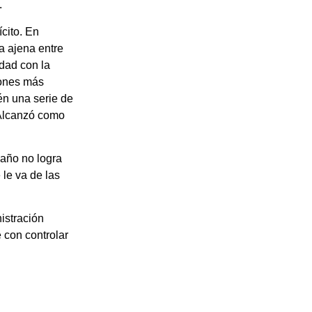
.
ícito. En
a ajena entre
dad con la
iones más
én una serie de
 Alcanzó como
 año no logra
 le va de las
istración
e con controlar