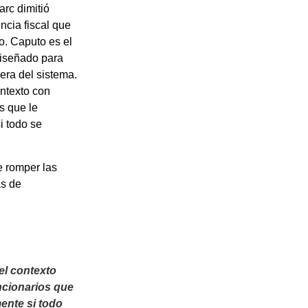
arc dimitió
cia fiscal que
o. Caputo es el
diseñado para
uera del sistema.
ntexto con
s que le
i todo se
e romper las
as de
el contexto
ncionarios que
ente si todo