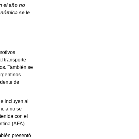
n el año no
onómica se le
“motivos
l transporte
sos. También se
Argentinos
dente de
e incluyen al
ncia no se
tenida con el
ntina (AFA).
ambién presentó