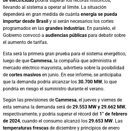
de electricidad
podría superar los récords históricos,
llevando al sistema a operar al límite. La situación
dependerá en gran medida de cuánta
energía se pueda
importar desde Brasil
y si serán necesarios los cortes
programados en las
grandes industrias
. En paralelo, el
Gobierno convocó a
audiencias públicas
para debatir sobre
el aumento de tarifas.
Esta será la primera gran prueba para el sistema energético,
luego de que
Cammesa
, la compañía que administra el
mercado eléctrico mayorista, advirtiera sobre la posibilidad
de
cortes masivos
en junio. En ese informe, se anticipaba
que la demanda podría alcanzar los
30.700 MW
, lo que
pondría en riesgo el suministro durante el verano.
Según las previsiones de
Cammesa
, el jueves y viernes de
esta semana la demanda será de
29.553 MW y 29.662 MW
,
respectivamente, y podría superar el récord del
1° de febrero
de 2024
, cuando el consumo alcanzó los
29.653 MW
. Las
temperaturas frescas
de diciembre y principios de enero