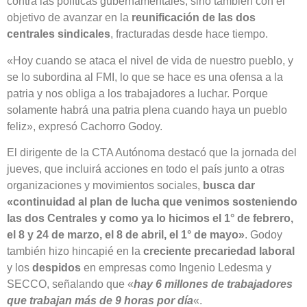
contra las políticas gubernamentales, sino también con el
objetivo de avanzar en la
reunificación de las dos
centrales sindicales
, fracturadas desde hace tiempo.
«Hoy cuando se ataca el nivel de vida de nuestro pueblo, y
se lo subordina al FMI, lo que se hace es una ofensa a la
patria y nos obliga a los trabajadores a luchar. Porque
solamente habrá una patria plena cuando haya un pueblo
feliz», expresó Cachorro Godoy.
El dirigente de la CTA Autónoma destacó que la jornada del
jueves, que incluirá acciones en todo el país junto a otras
organizaciones y movimientos sociales,
busca dar
«continuidad al plan de lucha que venimos sosteniendo
las dos Centrales y como ya lo hicimos el 1° de febrero,
el 8 y 24 de marzo, el 8 de abril, el 1° de mayo»
. Godoy
también hizo hincapié en la
creciente precariedad laboral
y los
despidos
en empresas como Ingenio Ledesma y
SECCO, señalando que «
hay 6 millones de trabajadores
que trabajan más de 9 horas por día
«.