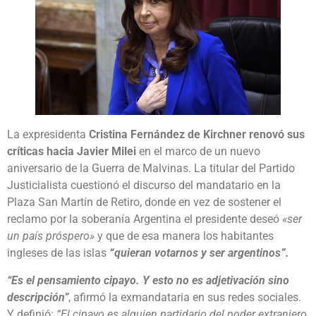
La expresidenta
Cristina Fernández de Kirchner renovó sus
críticas hacia Javier Milei
en el marco de un nuevo
aniversario de la Guerra de Malvinas. La titular del Partido
Justicialista cuestionó el discurso del mandatario en la
Plaza San Martín de Retiro, donde en vez de sostener el
reclamo por la soberanía Argentina el presidente deseó
«ser
un país próspero»
y que de esa manera los habitantes
ingleses de las islas
“
quieran votarnos y ser argentinos
”
.
“
Es el pensamiento cipayo. Y esto no es adjetivación sino
descripción
”
, afirmó la exmandataria en sus redes sociales.
Y definió:
“
El cipayo es alguien partidario del poder extranjero