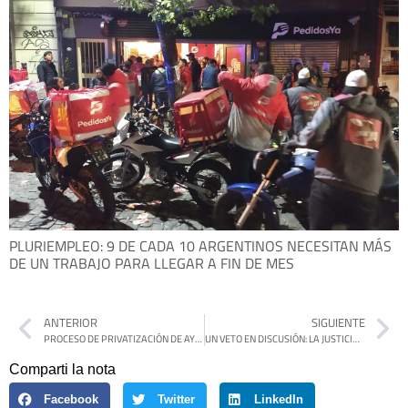
PLURIEMPLEO: 9 DE CADA 10 ARGENTINOS NECESITAN MÁS
DE UN TRABAJO PARA LLEGAR A FIN DE MES
ANTERIOR
SIGUIENTE
PROCESO DE PRIVATIZACIÓN DE AYSA: EL GOBIERNO DE MILEI DEFINIÓ PLAZOS Y MECANISMOS DE VENTA
UN VETO EN DISCUSIÓN: LA JUSTICIA FRENA AL EJECUTIVO EN EL CASO DE LA LEY DE DISCAPACIDAD
Comparti la nota
Facebook
Twitter
LinkedIn