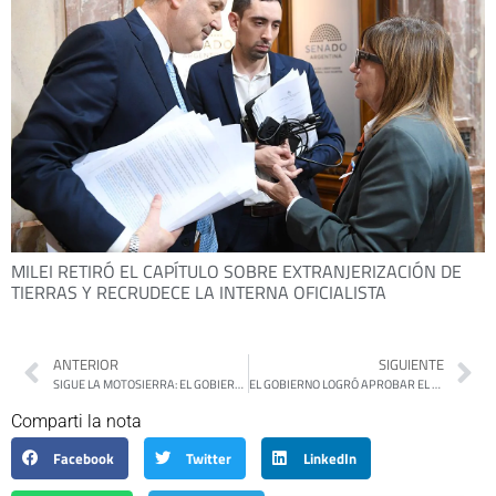
MILEI RETIRÓ EL CAPÍTULO SOBRE EXTRANJERIZACIÓN DE
TIERRAS Y RECRUDECE LA INTERNA OFICIALISTA
ANTERIOR
SIGUIENTE
SIGUE LA MOTOSIERRA: EL GOBIERNO RECORTÓ UN 50% DE LOS SUBSIDIOS EN DOS MESES
EL GOBIERNO LOGRÓ APROBAR EL DNU SOBRE EL ACUERDO CON EL FMI EN DIPUTADOS
Comparti la nota
Facebook
Twitter
LinkedIn