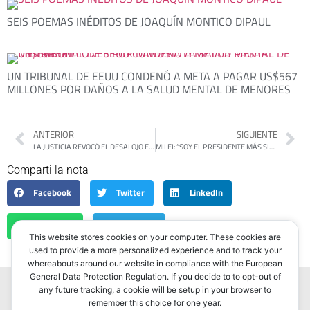
SEIS POEMAS INÉDITOS DE JOAQUÍN MONTICO DIPAUL
UN TRIBUNAL DE EEUU CONDENÓ A META A PAGAR US$567
MILLONES POR DAÑOS A LA SALUD MENTAL DE MENORES
ANTERIOR
SIGUIENTE
LA JUSTICIA REVOCÓ EL DESALOJO EN FATE Y LOS TRABAJADORES IMPULSAN UNA OCUPACIÓN TEMPORAL CON CONTROL DEL GOBIERNO BONAERENSE
MILEI: “SOY EL PRESIDENTE MÁS SIONISTA DEL MUNDO, IRÁN ES NUESTRO ENEMIGO”
Comparti la nota
Facebook
Twitter
LinkedIn
WhatsApp
Telegram
This website stores cookies on your computer. These cookies are
used to provide a more personalized experience and to track your
whereabouts around our website in compliance with the European
General Data Protection Regulation. If you decide to to opt-out of
any future tracking, a cookie will be setup in your browser to
remember this choice for one year.