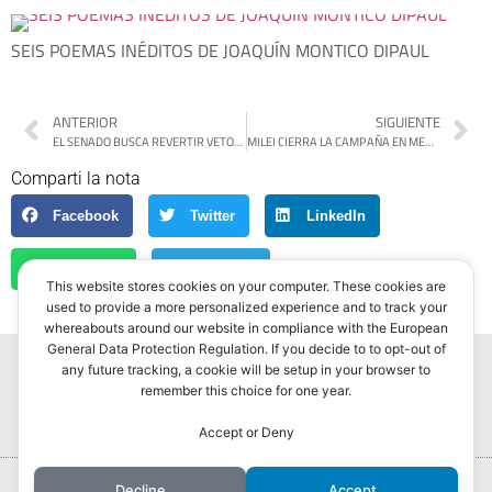
SEIS POEMAS INÉDITOS DE JOAQUÍN MONTICO DIPAUL
ANTERIOR
SIGUIENTE
EL SENADO BUSCA REVERTIR VETOS DE MILEI Y LIMITAR LOS DNU
MILEI CIERRA LA CAMPAÑA EN MEDIO DE UNA CONTROVERSA POR LA SEGURIDAD
Comparti la nota
Facebook
Twitter
LinkedIn
WhatsApp
Telegram
This website stores cookies on your computer. These cookies are
used to provide a more personalized experience and to track your
whereabouts around our website in compliance with the European
General Data Protection Regulation. If you decide to to opt-out of
any future tracking, a cookie will be setup in your browser to
remember this choice for one year.
Accept or Deny
Portada
Hurlingham Post ®2022
Decline
Accept