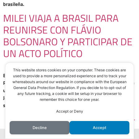
brasileña.
MILEI VIAJA A BRASIL PARA
REUNIRSE CON FLÁVIO
BOLSONARO Y PARTICIPAR DE
UN ACTO POLÍTICO
This website stores cookies on your computer. These cookies are
El presidente desarrollará este viernes una agenda en San
used to provide a more personalized experience and to track your
Pablo, donde también recibirá una distinción y participará de
whereabouts around our website in compliance with the European
General Data Protection Regulation. If you decide to to opt-out of
una convención del Partido Liberal. No podrá reunirse con
any future tracking, a cookie will be setup in your browser to
Jair Bolsonaro por las restricciones judiciales que pesan
remember this choice for one year.
sobre el exmandatario.
Accept or Deny
Siguiente
→
Decline
Accept