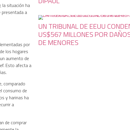
DIPAUL
 la situación ha
e presentada a
UN TRIBUNAL DE EEUU CONDE
US$567 MILLONES POR DAÑOS
DE MENORES
mplementadas por
% de los hogares
, un aumento de
ef. Esto afecta a
ñas.
e, comparado
el consumo de
os y harinas ha
currir a
ejan de comprar
vamente la