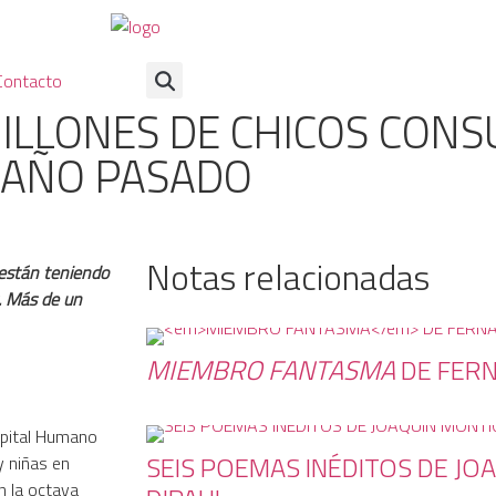
Contacto
 MILLONES DE CHICOS CO
L AÑO PASADO
Notas relacionadas
 están teniendo
s. Más de un
MIEMBRO FANTASMA
DE FERN
apital Humano
SEIS POEMAS INÉDITOS DE JO
y niñas en
n la octava