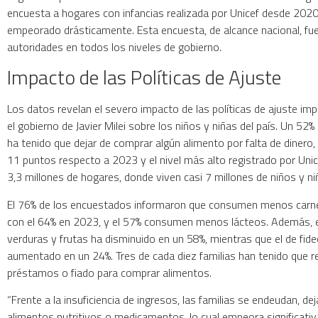
encuesta a hogares con infancias realizada por Unicef desde 2020,
empeorado drásticamente. Esta encuesta, de alcance nacional, fu
autoridades en todos los niveles de gobierno.
Impacto de las Políticas de Ajuste
Los datos revelan el severo impacto de las políticas de ajuste i
el gobierno de Javier Milei sobre los niños y niñas del país. Un 52
ha tenido que dejar de comprar algún alimento por falta de dinero
11 puntos respecto a 2023 y el nivel más alto registrado por Unic
3,3 millones de hogares, donde viven casi 7 millones de niños y ni
El 76% de los encuestados informaron que consumen menos carn
con el 64% en 2023, y el 57% consumen menos lácteos. Además, 
verduras y frutas ha disminuido en un 58%, mientras que el de fide
aumentado en un 24%. Tres de cada diez familias han tenido que re
préstamos o fiado para comprar alimentos.
“Frente a la insuficiencia de ingresos, las familias se endeudan, d
alimentos nutritivos o medicamentos, lo cual empeora significati