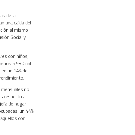
as de la
an una caída del
ación al mismo
usión Social y
ares con niños,
 menos a 980 mil
 en un 14% de
rendimiento.
s mensuales no
os respecto a
jefa de hogar
ocupadas, un 44%
 aquellos con