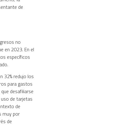
esentante de
ngresos no
e en 2023. En el
tos específicos
ado.
n 32% redujo los
rros para gastos
 que desafiliarse
 uso de tarjetas
ontexto de
s muy por
vés de