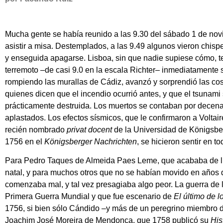
Mucha gente se había reunido a las 9.30 del sábado 1 de nov
asistir a misa. Destemplados, a las 9.49 algunos vieron chisp
y enseguida apagarse. Lisboa, sin que nadie supiese cómo, 
terremoto –de casi 9.0 en la escala Richter– inmediatamente 
rompiendo las murallas de Cádiz, avanzó y sorprendió las co
quienes dicen que el incendio ocurrió antes, y que el tsunami
prácticamente destruida. Los muertos se contaban por decen
aplastados. Los efectos sísmicos, que le confirmaron a Voltai
recién nombrado
privat docent
de la Universidad de Königsberg
1756 en el
Königsberger Nachrichten
, se hicieron sentir en 
Para Pedro Taques de Almeida Paes Leme, que acababa de lle
natal, y para muchos otros que no se habían movido en años d
comenzaba mal, y tal vez presagiaba algo peor. La guerra de l
Primera Guerra Mundial y que fue escenario de
El último de 
1756, si bien sólo Cándido –y más de un peregrino miembro de
Joachim José Moreira de Mendonça, que 1758 publicó su
His