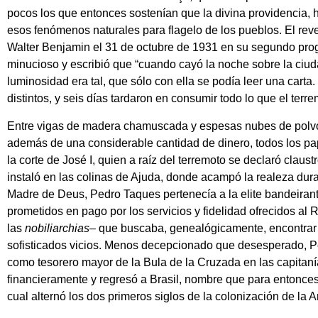
pocos los que entonces sostenían que la divina providencia, h
esos fenómenos naturales para flagelo de los pueblos. El rev
Walter Benjamin el 31 de octubre de 1931 en su segundo progr
minucioso y escribió que “cuando cayó la noche sobre la ciud
luminosidad era tal, que sólo con ella se podía leer una cart
distintos, y seis días tardaron en consumir todo lo que el ter
Entre vigas de madera chamuscada y espesas nubes de polvo,
además de una considerable cantidad de dinero, todos los pa
la corte de José I, quien a raíz del terremoto se declaró claustr
instaló en las colinas de Ajuda, donde acampó la realeza dur
Madre de Deus, Pedro Taques pertenecía a la elite bandeira
prometidos en pago por los servicios y fidelidad ofrecidos al R
las
nobiliarchias
– que buscaba, genealógicamente, encontrar 
sofisticados vicios. Menos decepcionado que desesperado, 
como tesorero mayor de la Bula de la Cruzada en las capitaní
financieramente y regresó a Brasil, nombre que para entonces
cual alternó los dos primeros siglos de la colonización de la 