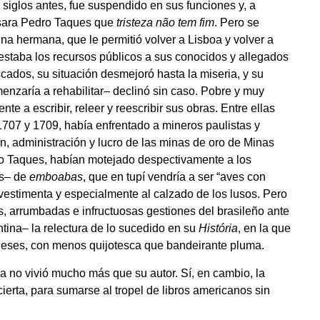
iglos antes, fue suspendido en sus funciones y, a
nsara Pedro Taques que
tristeza não tem fim
. Pero se
na hermana, que le permitió volver a Lisboa y volver a
estaba los recursos públicos a sus conocidos y allegados
cados, su situación desmejoró hasta la miseria, y su
nzaría a rehabilitar– declinó sin caso. Pobre y muy
te a escribir, releer y reescribir sus obras. Entre ellas
1707 y 1709, había enfrentado a mineros paulistas y
n, administración y lucro de las minas de oro de Minas
ro Taques, habían motejado despectivamente a los
os– de
emboabas
, que en tupí vendría a ser “aves con
 vestimenta y especialmente al calzado de los lusos. Pero
es, arrumbadas e infructuosas gestiones del brasileño ante
tina– la relectura de lo sucedido en su
História
, en la que
ueses, con menos quijotesca que bandeirante pluma.
a no vivió mucho más que su autor. Sí, en cambio, la
cierta, para sumarse al tropel de libros americanos sin