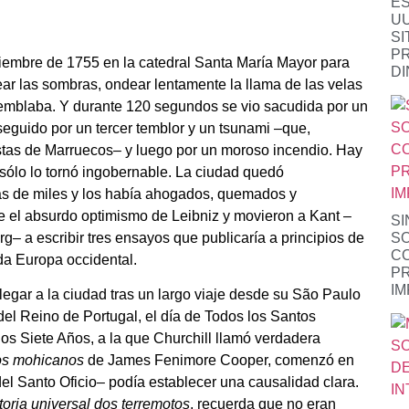
ES
UU
SI
P
iembre de 1755 en la catedral Santa María Mayor para
D
ear las sombras, ondear lentamente la llama de las velas
temblaba. Y durante 120 segundos se vio sacudida por un
seguido por un tercer temblor y un tsunami –que,
stas de Marruecos– y luego por un moroso incendio. Hay
 sólo lo tornó ingobernable. La ciudad quedó
as de miles y los había ahogados, quemados y
re el absurdo optimismo de Leibniz y movieron a Kant –
SI
– a escribir tres ensayos que publicaría a principios de
S
CO
toda Europa occidental.
PR
IM
gar a la ciudad tras un largo viaje desde su São Paulo
el Reino de Portugal, el día de Todos los Santos
os Siete Años, a la que Churchill llamó verdadera
los mohicanos
de James Fenimore Cooper, comenzó en
l Santo Oficio– podía establecer una causalidad clara.
toria universal dos terremotos
, recuerda que no eran