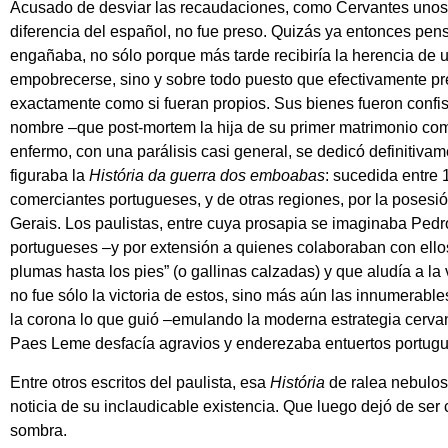
Acusado de desviar las recaudaciones, como Cervantes unos s
diferencia del español, no fue preso. Quizás ya entonces pe
engañaba, no sólo porque más tarde recibiría la herencia de u
empobrecerse, sino y sobre todo puesto que efectivamente pr
exactamente como si fueran propios. Sus bienes fueron confis
nombre –que post-mortem la hija de su primer matrimonio come
enfermo, con una parálisis casi general, se dedicó definitivamen
figuraba la
História da guerra dos emboabas
: sucedida entre 
comerciantes portugueses, y de otras regiones, por la posesió
Gerais. Los paulistas, entre cuya prosapia se imaginaba Ped
portugueses –y por extensión a quienes colaboraban con ell
plumas hasta los pies” (o gallinas calzadas) y que aludía a la
no fue sólo la victoria de estos, sino más aún las innumerabl
la corona lo que guió –emulando la moderna estrategia cervan
Paes Leme desfacía agravios y enderezaba entuertos portug
Entre otros escritos del paulista, esa
História
de ralea nebulos
noticia de su inclaudicable existencia. Que luego dejó de ser 
sombra.