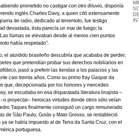
MI
abiendo prometido no castigar con otro diluvio, disponía
S
erendo inglés Charles Davy, a quien citó extensamente
DE
IN
ama de radio, dedicado al terremoto, fue testigo
ad devastada, ésta parecía un mar de fuego; la
a. Las llamas se elevaban desde al menos cien puntos
remoto había respetado”.
 el aturdido brasileño descubría que acababa de perder,
peles que pretendían probar sus derechos nobiliarios en
ofóbico, pasó a preferir las tiendas a los palacios y las
ante casi treinta años. Como su primo fray Gaspar da
nte que, decepcionada por los honores y mercedes
ey, se escudaba en esa disparatada literatura linajista –
–o proyectar– heroicas virtudes donde otros sólo veían
Pedro Taques finalmente consiguió un cargo remunerado
as de São Paulo, Goiás y Mato Grosso, se restableció
 ya se había impuesto al de Terra da Santa Cruz, con el
América portuguesa.