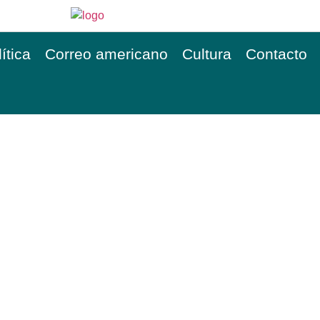
ítica
Correo americano
Cultura
Contacto
RA DOS EMBOABAS
DE 
 PAES LEME